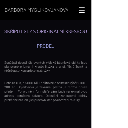
BARBORA MYSLIKOVJANOVÁ
SKŘÍPOT SLZ
S ORIGINÁLNÍ KRESBOU
PRODEJ
Součástí deseti číslovaných výtisků básnické sbírky jsou
signované originální kresby (tužka a uhel, 15x10,3cm)
a
něžně autorkou upletené záložky.
Cena za kus je 5 000 Kč + poštovné a balné dle výběru 100 -
200 Kč. Objednávka je závazn
á, platba je možná pouze
předem. Po vyplnění formuláře vám bude na e-mailovou
adresu doručena fakt
ura. Odeslání zakoupené sbírky
proběhne následující pracovní den po uhrazení faktury.